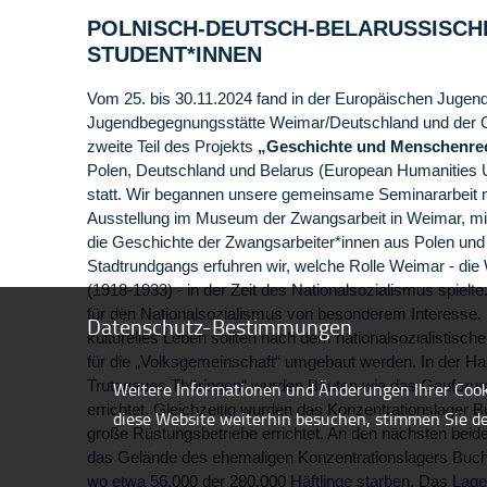
POLNISCH-DEUTSCH-BELARUSSISCH
STUDENT*INNEN
Vom 25. bis 30.11.2024 fand in der Europäischen Jugen
Jugendbegegnungsstätte Weimar/Deutschland und der 
zweite Teil des Projekts
„Geschichte und Menschenre
Polen, Deutschland und Belarus (European Humanities Uni
statt. Wir begannen unsere gemeinsame Seminararbeit 
Ausstellung im Museum der Zwangsarbeit in Weimar, m
die Geschichte der Zwangsarbeiter*innen aus Polen un
Stadtrundgangs erfuhren wir, welche Rolle Weimar - di
(1918-1933) - in der Zeit des Nationalsozialismus spielt
für den Nationalsozialismus von besonderem Interesse. 
Datenschutz-Bestimmungen
kulturelles Leben sollten nach dem nationalsozialistische
für die „Volksgemeinschaft“ umgebaut werden. In der Ha
Trutzgaues Thüringen“ wurden Bauten wie das Gauforum
Weitere Informationen und Änderungen Ihrer Cooki
errichtet. Gleichzeitig wurden das Konzentrationslager
diese Website weiterhin besuchen, stimmen Sie d
große Rüstungsbetriebe errichtet. An den nächsten bei
das Gelände des ehemaligen Konzentrationslagers Buch
wo etwa 56.000 der 280.000 Häftlinge starben. Das Lage