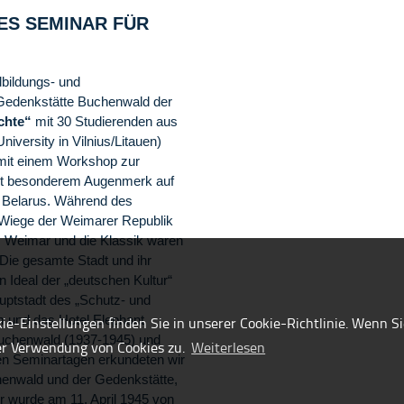
ES SEMINAR FÜR
dbildungs- und
Gedenkstätte Buchenwald der
chte“
mit 30 Studierenden aus
versity in Vilnius/Litauen)
mit einem Workshop zur
it besonderem Augenmerk auf
d Belarus. Während des
e Wiege der Weimarer Republik
e. Weimar und die Klassik waren
Die gesamte Stadt und ihr
n Ideal der „deutschen Kultur“
uptstadt des „Schutz- und
 und das Hotel Elephant
e-Einstellungen finden Sie in unserer Cookie-Richtlinie. Wenn Si
 Buchenwald (1937-1945) und
er Verwendung von Cookies zu.
Weiterlesen
den Seminartagen erkundeten wir
enwald und der Gedenkstätte,
r wurde am 11. April 1945 von