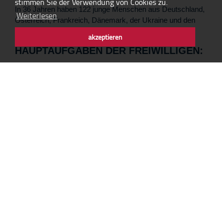
stimmen Sie der Verwendung von Cookies zu.
In 36 Jahren haben 122 junge Menschen aus Deutschland,
Weiterlesen
Österreich, Frankreich, Dänemark, der Ukraine und den
USA als Freiwillige am IYMC gearbeitet.
akzeptieren
HAUPTAUFGABEN DER FREIWILLIGEN:
Hilfe bei der organisatorischen und pädagogischen
Betreuung der Studiengruppen, die in der IJBS 4 bis 7
Tage zu Gast sind;
Unterstützung des Lernprozesses, der auf der
Konfrontation mit dem authentischen, historischen
Ort Auschwitz beruht;
Hilfe bei der Vorbereitung und Durchführung der
Bildungsprojekte für die Jugendlichen aus der Stadt
Oświęcim und Umgebung sowie der internationalen
Begegnungsseminare für Jugendliche, Student*innen
und Erwachsene, die von der IJBS realisiert werden.
Die Freiwilligen führen Studien- und Seminargruppen
durch Oświęcim, helfen bei der Organisation der
kulturellen Veranstaltungen in der IJBS – wie