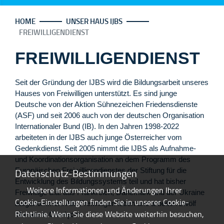
HOME
UNSER HAUS IJBS
FREIWILLIGENDIENST
FREIWILLIGENDIENST
Seit der Gründung der IJBS wird die Bildungsarbeit unseres
Hauses von Freiwilligen unterstützt. Es sind junge
Deutsche von der Aktion Sühnezeichen Friedensdienste
(ASF) und seit 2006 auch von der deutschen Organisation
Internationaler Bund (IB). In den Jahren 1998-2022
arbeiteten in der IJBS auch junge Österreicher vom
Gedenkdienst. Seit 2005 nimmt die IJBS als Aufnahme-
und Koordinationsorganisation an dem Programm des
Datenschutz-Bestimmungen
Europäischen Freiwilligendienstes der Stiftung für die
Entwicklung des Bildungssystems teil und hat bisher
Weitere Informationen und Änderungen Ihrer
Freiwillige u.a. aus Frankreich, Dänemark und der Ukraine
Cookie-Einstellungen finden Sie in unserer Cookie-
aufgenommen. Alle Freiwilligen leben und arbeiten zwölf
Richtlinie. Wenn Sie diese Website weiterhin besuchen,
Monate in Oświęcim.