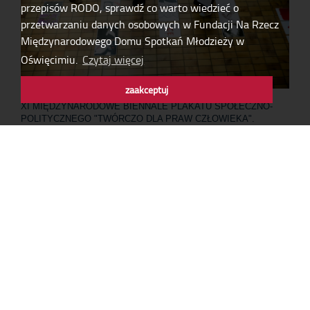
przepisów RODO, sprawdź co warto wiedzieć o
przetwarzaniu danych osobowych w Fundacji Na Rzecz
Międzynarodowego Domu Spotkań Młodzieży w
Oświęcimiu.
Czytaj więcej
zaakceptuj
XI MIĘDZYNARODOWE BIENNALE PLAKATU SPOŁECZNO-
POLITYCZNEGO "TWÓRCZO DLA PRAW CZŁOWIEKA".
ROZSTRZYGNIĘCIE KONKURSU