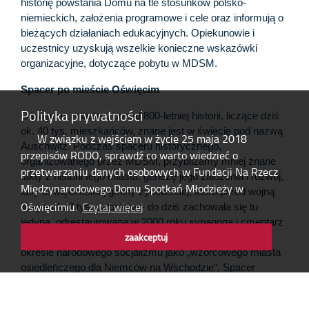
historię powstania Domu na tle stosunków polsko-
niemieckich, założenia programowe i cele oraz informują o
bieżących działaniach edukacyjnych. Opiekunowie i
uczestnicy uzyskują wszelkie konieczne wskazówki
organizacyjne, dotyczące pobytu w MDSM.
Spacer po mieście Oświęcim
Polityka prywatności
Oświęcim, miasto o ponad 800-letniej historii, liczące dziś
ok. 40 tys. mieszkańców, znane jest w świecie pod nazwą
W związku z wejściem w życie 25 maja 2018
Auschwitz. Podczas spaceru historycznego,
przepisów RODO, sprawdź co warto wiedzieć o
organizowanego przez MDSM, przybliżamy mniej znane
przetwarzaniu danych osobowych w Fundacji Na Rzecz
fakty z historii tego miasta: genezę jego założenia i rozwój,
Międzynarodowego Domu Spotkań Młodzieży w
losy oświęcimskiej gminy żydowskiej, która przed wojną
Oświęcimiu.
Czytaj więcej
liczyła ok. 7 tys. członków - do dziś zachowała się tu
jedyna, odrestaurowana w 2000 roku synagoga i cmentarz
zaakceptuj
żydowski, które można zwiedzać - oraz rolę miasta w
okresie narodowego socjalizmu jako „wzorcowego miasta
osiedleńczego dla Niemców na Wschodzie”. Spacer
umożliwia ponadto wgląd w codzienne życie mieszkańców
Oświęcimia.