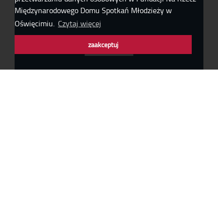
Międzynarodowego Domu Spotkań Młodzieży w
Oświęcimiu.
Czytaj więcej
PUBLIKACJE
zaakceptuj
WYSTAWY