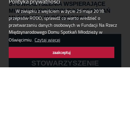
Polityka prywatności
STOWARZYSZENIA WSPIERAJĄCE
MIĘDZYNARODOWY DOM SPOTKAŃ
W związku z wejściem w życie 25 maja 2018
MŁODZIEŻY W OŚWIĘCIMIU
przepisów RODO, sprawdź co warto wiedzieć o
przetwarzaniu danych osobowych w Fundacji Na Rzecz
Międzynarodowego Domu Spotkań Młodzieży w
Oświęcimiu.
Czytaj więcej
zaakceptuj
STOWARZYSZENIE
WSPIERAJĄCE
MDSM