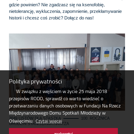
gdzie powinien? Nie zgadzasz się na ksenofobię,
nietolerancję, wykluczenia, zapomnienie, przekłamywanie
historii i chcesz coś zrobić? Dołącz do nas!
Polityka prywatności
W związku z wejściem w życie 25 maja 2018
przepisów RODO, sprawdź co warto wiedzieć o
przetwarzaniu danych osobowych w Fundacji Na Rzecz
Międzynarodowego Domu Spotkań Młodzieży w
2049 LISTÓW DLA STASZKA
100. ROCZNICA
Oświęcimiu.
Czytaj więcej
URODZIN STANISŁAWA HANTZA
zaakceptuj