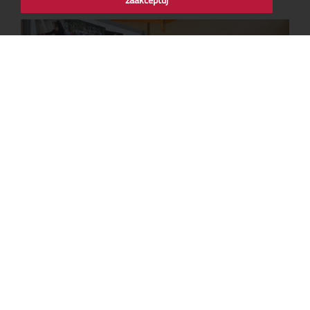
„I TAK MI SIĘ JEDYNYM STAŁAŚ PRZYJACIELEM…"
WYSTAWA W MDSM