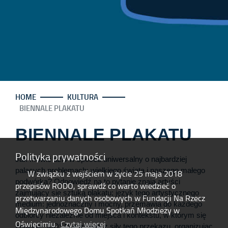
HOME
KULTURA
BIENNALE PLAKATU
BIENNALE PLAKATU
Polityka prywatności
Jak mówić dziś w sposób uniwersalny o najbardziej
palących problemach: wielkiego świata i naszego małego
W związku z wejściem w życie 25 maja 2018
podwórka? Odpowiedź na to pytanie znają artyści
przepisów RODO, sprawdź co warto wiedzieć o
zajmujący się sztuką plakatu; język tego artystycznego
przetwarzaniu danych osobowych w Fundacji Na Rzecz
medium: jednoznaczny i mocny, przemawia do każdego
Międzynarodowego Domu Spotkań Młodzieży w
odbiorcy niezależnie od miejsca i kontekstu, w którym się
Oświęcimiu.
Czytaj więcej
znajduje. MDSM korzysta z siły tego przekazu, organizując