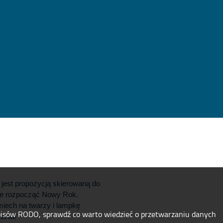
est propozycją skierowaną do
rze rozpocząć Nowy Rok.
miech na twarzy i lampkę
pisów RODO, sprawdź co warto wiedzieć o przetwarzaniu danych
ania!