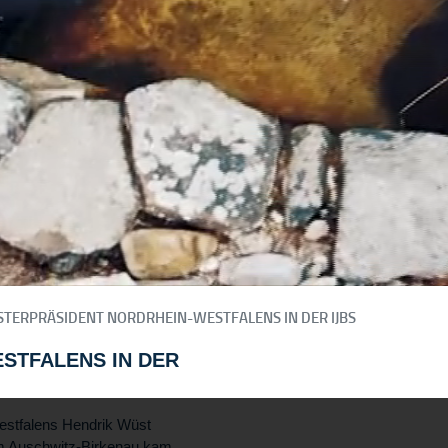
STERPRÄSIDENT NORDRHEIN-WESTFALENS IN DER IJBS
STFALENS IN DER
estfalens Hendrik Wüst
m Auschwitz-Birkenau kam