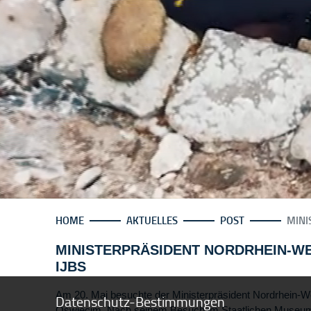
HOME
AKTUELLES
POST
MINI
MINISTERPRÄSIDENT NORDRHEIN-WE
IJBS
Am 20. Mai besuchte der Ministerpräsident Nordrhein-W
Datenschutz-Bestimmungen
Oświęcim. Nach seinem Besuch im Staatlichen Museu