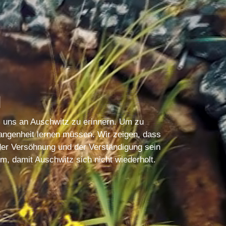
N
m uns an Auschwitz zu erinnern. Um zu
angenheit lernen müssen. Wir zeigen, dass
er Versöhnung und der Verständigung sein
m, damit Auschwitz sich nicht wiederholt.