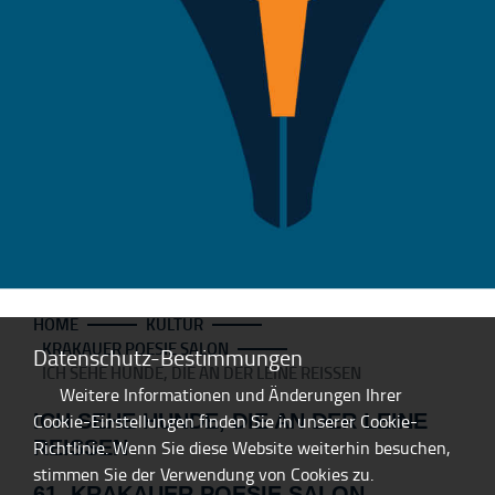
HOME
KULTUR
KRAKAUER POESIE SALON
Datenschutz-Bestimmungen
ICH SEHE HUNDE, DIE AN DER LEINE REISSEN
Weitere Informationen und Änderungen Ihrer
ICH SEHE HUNDE, DIE AN DER LEINE
Cookie-Einstellungen finden Sie in unserer Cookie-
REISSEN
Richtlinie. Wenn Sie diese Website weiterhin besuchen,
stimmen Sie der Verwendung von Cookies zu.
61. KRAKAUER POESIE SALON