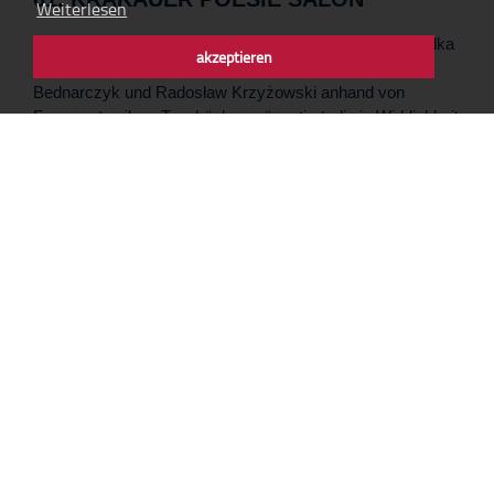
Weiterlesen
Die Lebensgeschichte des jüdischen Künstlerpaares Felka
akzeptieren
Platek und Felix Nußbaum wurde von Dominika
Bednarczyk und Radosław Krzyżowski anhand von
Fragmenten ihrer Tagebücher präsentiert, die in Wirklichkeit
nie geschrieben wurden. Sie wurden von Christoph
Heubner, dem Dichter, Mitbegründer der IJBS,
Vorsitzenden des Vorstands der Stiftung für die IJBS und
Vizepräsidenten des Internationalen Auschwitz Komitees
geschaffen. Ein außergewöhnlicher musikalischer Rahmen
wurde von Jacek Hołubowski geschaffen.
Das Projekt wird mit der Unterstützung der Stadt
Oświęcim, des Landkreises Oświęcim, der Unternehmen
EnCo, Omag, Ipsen Logistics, Vitamina, Orlicki, Drukerei
Dimograf und Joachim S. Russek durchgeführt.
Foto: Dominik Smolarek