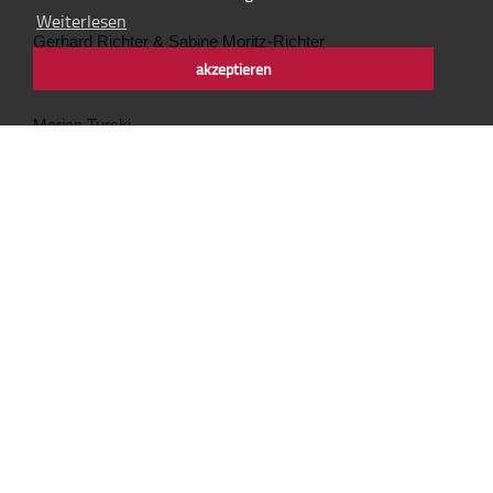
Weiterlesen
Gerhard Richter & Sabine Moritz-Richter
akzeptieren
Atelier Richter
Marian Turski
Internationales Auschwitz Komitee
Stadt Oświęcim
Stiftung für die Internationale Jugendbegegnungsstätte in
Oświęcim / Auschwitz
Volkswagen AG
GMS Architekten GmbB, Isny / Allgäu
Susuł & Strama Architekci, Oświęcim
Danke!