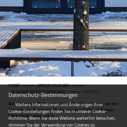
HOME
UNSER HAUS IJBS
GERHARD RICHTER BIRKENAU
PARTNER
Datenschutz-Bestimmungen
Weitere Informationen und Änderungen Ihrer
Die folgenden Personen und Institutionen haben an der
Entstehung des Ausstellungshauses Gerhard Richter
Cookie-Einstellungen finden Sie in unserer Cookie-
BIRKENAU mitgewirkt:
Richtlinie. Wenn Sie diese Website weiterhin besuchen,
stimmen Sie der Verwendung von Cookies zu.