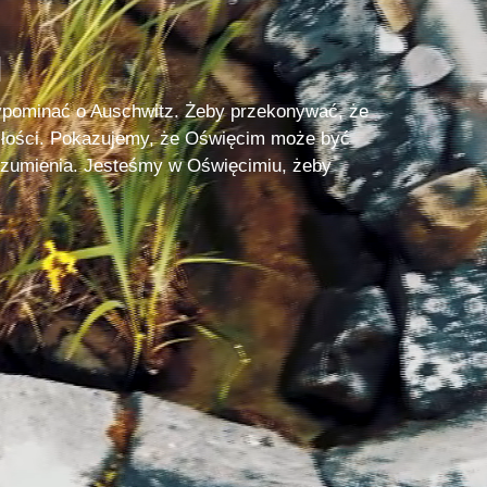
N
ypominać o Auschwitz. Żeby przekonywać, że
łości. Pokazujemy, że Oświęcim może być
rozumienia. Jesteśmy w Oświęcimiu, żeby