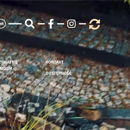
en
ZYMAJ SIĘ
KONTAKT
 MDSM
DOSTĘPNOŚĆ