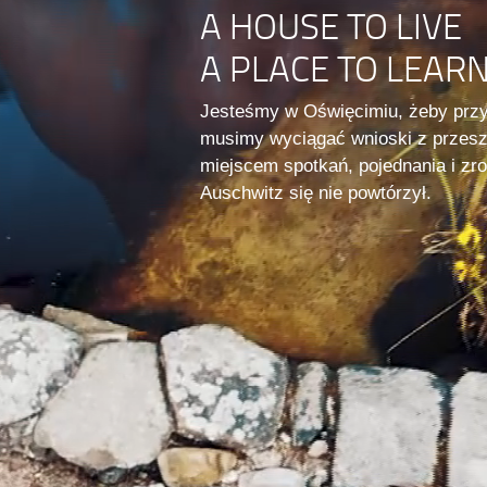
A HOUSE TO LIVE
A PLACE TO LEAR
Jesteśmy w Oświęcimiu, żeby prz
musimy wyciągać wnioski z przesz
miejscem spotkań, pojednania i z
Auschwitz się nie powtórzył.