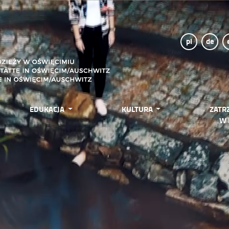
pl
de
EDUKACJA
KULTURA
ZATR
W