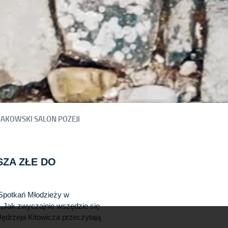
AKOWSKI SALON POZEJI
SZA ZŁE DO
Spotkań Młodzieży w
 „Jak zwyczajnie wszędzie się
ędrzeja Kitowicza przeczytają