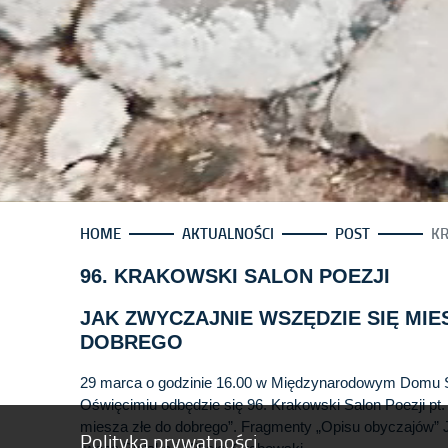
HOME
AKTUALNOŚCI
POST
KR
96. KRAKOWSKI SALON POEZJI
JAK ZWYCZAJNIE WSZĘDZIE SIĘ MIE
DOBREGO
29 marca o godzinie 16.00 w Międzynarodowym Domu 
Oświęcimiu odbędzie się 96. Krakowski Salon Poezji pt.
miesza złe do dobrego”. Fragmenty „Opisu obyczajów” J
Polityka prywatności