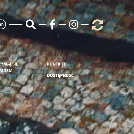
en
ZYMAJ SIĘ
KONTAKT
 MDSM
DOSTĘPNOŚĆ