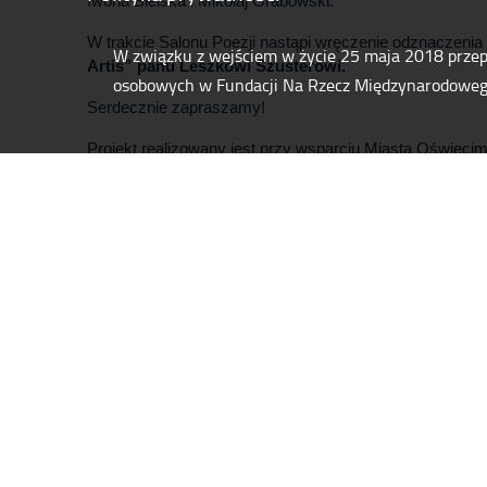
Iwona Bielska i Mikołaj Grabowski.
W trakcie Salonu Poezji nastąpi wręczenie odznaczenia
W związku z wejściem w życie 25 maja 2018 prze
Artis” panu Leszkowi Szusterowi.
osobowych w Fundacji Na Rzecz Międzynarodowe
Serdecznie zapraszamy!
Projekt realizowany jest przy wsparciu Miasta Oświęci
Firmy Inżynierskiej EnCo, Fabryki Maszyn i Urządzeń 
o. o. oraz Gebrüder Weiss Sp. z o.o.