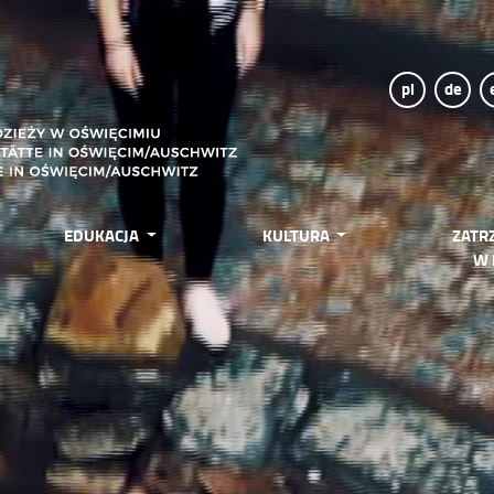
pl
de
EDUKACJA
KULTURA
ZATR
W