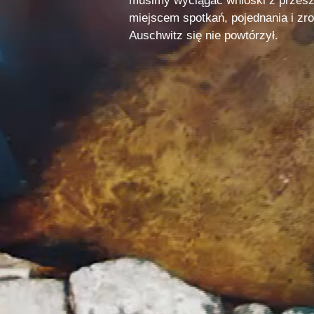
musimy wyciągać wnioski z przesz
miejscem spotkań, pojednania i z
Auschwitz się nie powtórzył.