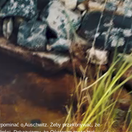
N
ypominać o Auschwitz. Żeby przekonywać, że