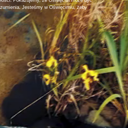
łości. Pokazujemy, że Oświęcim może być
rozumienia. Jesteśmy w Oświęcimiu, żeby