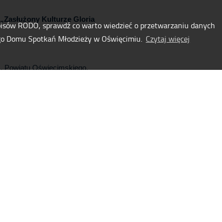
„Zasłużony Kulturze Gloria
pisów RODO, sprawdź co warto wiedzieć o przetwarzaniu danych
go Domu Spotkań Młodzieży w Oświęcimiu.
Czytaj więcej
m, Powiatu Oświęcimskiego,
OMAG Sp. z o. o. , RE-Bau Sp. z