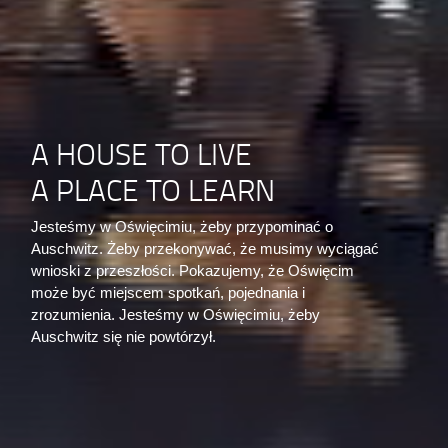
A HOUSE TO LIVE
A PLACE TO LEARN
Jesteśmy w Oświęcimiu, żeby przypominać o
Auschwitz. Żeby przekonywać, że musimy wyciągać
wnioski z przeszłości. Pokazujemy, że Oświęcim
może być miejscem spotkań, pojednania i
zrozumienia. Jesteśmy w Oświęcimiu, żeby
Auschwitz się nie powtórzył.