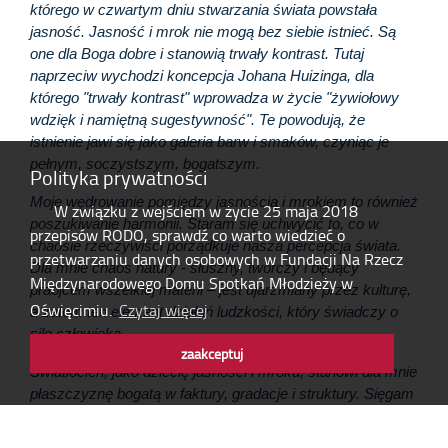
którego w czwartym dniu stwarzania świata powstała
jasność. Jasność i mrok nie mogą bez siebie istnieć. Są
one dla Boga dobre i stanowią trwały kontrast. Tutaj
naprzeciw wychodzi koncepcja Johana Huizinga, dla
którego "trwały kontrast" wprowadza w życie "żywiołowy
wdzięk i namiętną sugestywność". Te powodują, że
istnienie jawi się jako galeria barw i smaków, czyniąc je
pełnym, soczystszym, bogatszym.
Polityka prywatności
Moje wędrowanie pomiędzy jasnością i mrokiem to również
W związku z wejściem w życie 25 maja 2018
poszukiwanie harmonii. Staram się uchwycić to, co w
przepisów RODO, sprawdź co warto wiedzieć o
chaosie rzeczywiści porządkuje nasza percepcja świata.
przetwarzaniu danych osobowych w Fundacji Na Rzecz
Dla mnie chaos natury - słuszny, twórczy i będący
Międzynarodowego Domu Spotkań Młodzieży w
praojcem wszelkiej materii – jest ujarzmiany przez kulturę,
Oświęcimiu.
Czytaj więcej
a zatem ten element działań ludzkości, który świadczy o
sile człowieka.
zaakceptuj
Światłocień, jako dziecię jasności i mroku, stanowi dla mnie
płaszczyznę bogatą w faktury, gradacje i struktury. Sięgam
po nie swym wzrokiem, często wychwytuję mimochodem,
bez aranżacji i ustawiania. I jeśli to tylko możliwe, dotykam