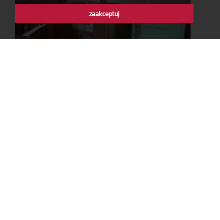
zaakceptuj
X OGÓLNOPOLSKA KONFERENCJA
AUSCHWITZ I HOLOKAUST NA TLE
ZBRODNI LUDOBÓJSTWA W XX WIEKU
14-16.06.2019
W 2019 roku punkt ciężkości konferencji został położony
na różne aspekty odwagi – tej na polu walki, ale i cywilnej.
Wykonanie:
drblitz-weblab.com