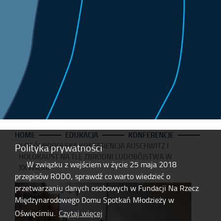
HOME
EDUKACJA
KONFERENCJE
X OGÓLNOPOLSKA KONFERENCJA AUSCHWITZ I
Polityka prywatności
HOLOKAUST NA TLE ZBRODNI LUDOBÓJSTWA W
W związku z wejściem w życie 25 maja 2018
XX WIEKU
przepisów RODO, sprawdź co warto wiedzieć o
przetwarzaniu danych osobowych w Fundacji Na Rzecz
Międzynarodowego Domu Spotkań Młodzieży w
Oświęcimiu.
Czytaj więcej