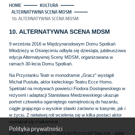
HOME
KULTURA
ALTERNATYWNA SCENA MDSM
10. ALTERNATYWNA SCENA MDSM
10. ALTERNATYWNA SCENA MDSM
9 września 2016 w Międzynarodowym Domu Spotkań
Młodzieży w Oświęcimiu odbyła się dziesiąta, jubileuszowa
edycja Alternatywnej Sceny MDSM, organizowana w
ramach 30-lecia Domu Spotkań.
Na Przystanku Teatr w monodramie „Gracz” wystąpił
Michał Pustuła, aktor kieleckiego Teatru Ecce Homo.
Spektakl na motywach powieści Fiodora Dostojewskiego w
reżyserii i adaptacji Stanisława Miedziewskiego ukazuje
portret człowieka ogarniętego namiętnością do hazardu,
ciągle grającego o wysokie stawki zarówno w kasynie, jak i
w życiu. Z niełatwej roli wcielenia się w kilka postaci aktor
wywiązał się znakomicie.
Polityka prywatności
Gościem Anty-Salonu Poezji był Krzysztof Siwczyk - autor