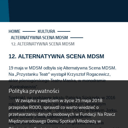
HOME
KULTURA
ALTERNATYWNA SCENA MDSM
12. ALTERNATYWNA SCENA MDSM
12. ALTERNATYWNA SCENA MDSM
19 maja w MDSM odbyła się Alternatywna Scena MDSM.
Na „Przystanku Teatr” wystąpił Krzysztof Rogacewicz,
aktor jeleniogórskiego Teatru Maska, w monodramie
„Kontrabasista”.
Polityka prywatności
Spektakl, na podstawie tekstu Patricka Süskinda, w 2016
W związku z wejściem w życie 25 maja 2018
roku został nagrodzony na największym światowym
przepisów RODO, sprawdź co warto wiedzieć o
festiwalu monodramów - UNITED SOLO w Nowym Jorku,
przetwarzaniu danych osobowych w Fundacji Na Rzecz
gdzie uznany został najlepszym spektaklem
Międzynarodowego Domu Spotkań Młodzieży w
zagranicznym. „Kontrabasista” to gorzka, ironiczna