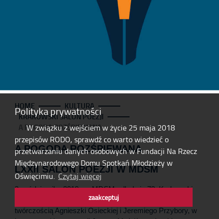
HOME
KULTURA
Polityka prywatności
KRAKOWSKI SALON POEZJI
A POGODA ROZŚPIEWANA
W związku z wejściem w życie 25 maja 2018
przepisów RODO, sprawdź co warto wiedzieć o
A POGODA ROZŚPIEWANA
przetwarzaniu danych osobowych w Fundacji Na Rzecz
Międzynarodowego Domu Spotkań Młodzieży w
LXXII SALON POEZJI W MDSM
Oświęcimiu.
Czytaj więcej
3 października 2019r. w MDSM odbył się 72. Krakowski
zaakceptuj
Salon Poezji. Tym razem zaprosiliśmy na wieczór z
twórczością Agnieszki Osieckiej i Jeremiego Przybory, w