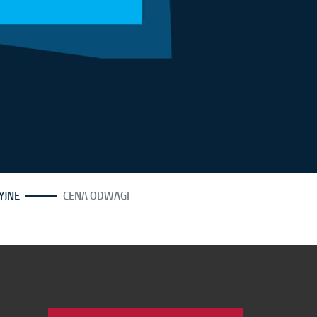
YJNE
CENA ODWAGI