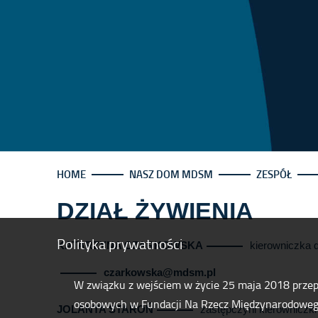
HOME
NASZ DOM MDSM
ZESPÓŁ
DZIAŁ ŻYWIENIA
Polityka prywatności
KATARZYNA CZARKOWSKA
kierowniczka d
czarkowska@mdsm.pl
W związku z wejściem w życie 25 maja 2018 prze
osobowych w Fundacji Na Rzecz Międzynarodowe
JOLANTA STAROŃ
zastępczyni kierowniczki