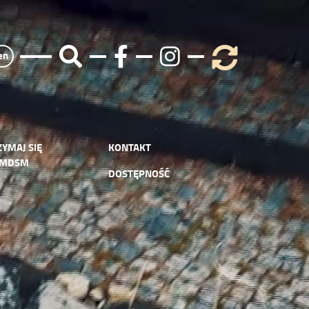
en
ZYMAJ SIĘ
KONTAKT
 MDSM
DOSTĘPNOŚĆ