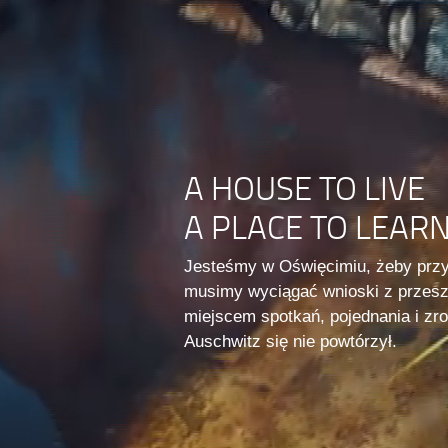
A HOUSE TO LIVE
A PLACE TO LEAR
Jesteśmy w Oświęcimiu, żeby prz
musimy wyciągać wnioski z przesz
miejscem spotkań, pojednania i z
Auschwitz się nie powtórzył.