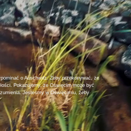
N
ypominać o Auschwitz. Żeby przekonywać, że
łości. Pokazujemy, że Oświęcim może być
rozumienia. Jesteśmy w Oświęcimiu, żeby