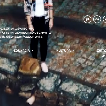
pl
de
EDUKACJA
KULTURA
ZATR
W