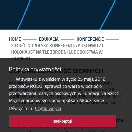
HOME
EDUKACJA
KONFERENCJE
XII OGÓLNOPOLSKA KONFERENCJA AUSCHWITZ I
HOLOKAUST NA TLE ZBRODNI LUDOBÓJSTWA W
XX WIEKU
Polityka prywatności
ODPOWIEDZIALNOŚĆ BIERNYCH
W związku z wejściem w życie 25 maja 2018
W dniach 18 - 20 czerwca 2021 w Międzynarodowym
przepisów RODO, sprawdź co warto wiedzieć o
Domu Spotkań Młodzieży w Oświęcimiu odbyła się XII
przetwarzaniu danych osobowych w Fundacji Na Rzecz
Ogólnopolska konferencja pt. „Auschwitz i Holokaust na tle
Międzynarodowego Domu Spotkań Młodzieży w
zbrodni ludobójstwa w XX i XXI wieku. Odpowiedzialność
Oświęcimiu.
Czytaj więcej
biernych”.
Z czego wynika bierność milionów ludzi podczas wojen i na
zaakceptuj
ile można owej bierności przypisać odpowiedzialność za